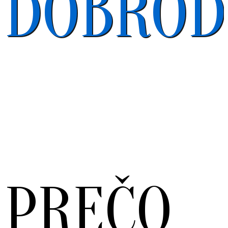
DOBROD
Vyhľadajte si autostan pripravený na prenájom z našej ponuky.
Vyrazte za zážitkami, ktoré si budete pamätať navždy.
PREČO