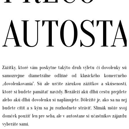
AUTOST
Zážitky, ktoré vám poskytne takýto druh výletu či dovolenky sú
samozrejme diametrálne odlišné od klasického komerčného
„dovolenkovania“. Sú ale určite zárukou zážitkov a skúseností,
ktoré si budete pamätať navždy. Nezáleží akú dlhú cestu prejdete
alebo akú dlhú dovolenku si naplánujete. Dôležité je, ako sa na nej
budete cítit a s kým sa ju rozhodnete stráviť. Slimák môže svoj
domček použiť len pre seba, ale v autostane si učastníkov zájazdu
vyberáte sami.